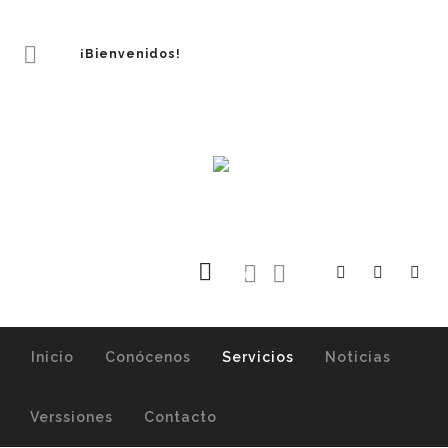
¡Bienvenidos!
0
Inicio
Conócenos
Servicios
Noticias
Verssiones
Contacto