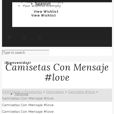
Your wishlist is empty.
Spanish
Your wishlist is empty.
View Wishlist
View Wishlist
French
¡Bienvenidos!
Camisetas Con Mensaje
#love
VERSSION
>
Productos
>
Camisetas
>
Camiseta #love
>
Idioma
Camisetas Con Mensaje #love
Camisetas Con Mensaje #love
Camisetas Con Mensaje #love