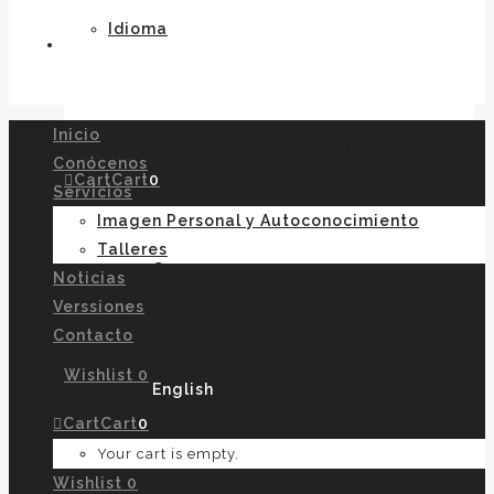
Idioma
Inicio
DEMO - EXAMPLE PURPOSES
Conócenos
Cart
Cart
0
Servicios
Imagen Personal y Autoconocimiento
Talleres
German
Noticias
Your cart is empty.
Verssiones
Contacto
Wishlist
0
English
Cart
Cart
0
Your cart is empty.
Wishlist
0