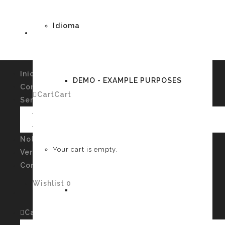
Idioma
Inicio
DEMO - EXAMPLE PURPOSES
Conócenos
Cart
Cart
0
Servicios
Imagen Personal y Autoconocimiento
Talleres
German
Noticias
Your cart is empty.
Verssiones
Contacto
Wishlist
0
English
Cart
Cart
0