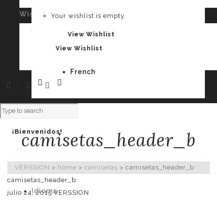
Your cart is empty.
Wishlist
0
Your wishlist is empty.
Spanish
Your wishlist is empty.
View Wishlist
View Wishlist
French
¡Bienvenidos!
camisetas_header_b
VERSSION
>
home
>
camisetas
>
camisetas_header_b
camisetas_header_b
Idioma
julio 24, 2015
VERSSION