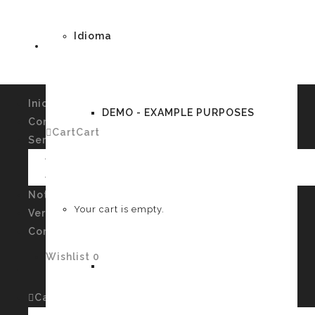
Idioma
Inicio
DEMO - EXAMPLE PURPOSES
Conócenos
Cart
Cart
0
Servicios
Imagen Personal y Autoconocimiento
Talleres
German
Noticias
Your cart is empty.
Verssiones
Contacto
Wishlist
0
English
Cart
Cart
0