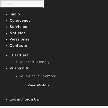
Inicio
Conócenos
Servicios
Noticias
Verssiones
Contacto
Cart
Cart
0
Your cart is empty.
Wishlist
0
Your wishlist is empty.
View Wishlist
Login / Sign Up