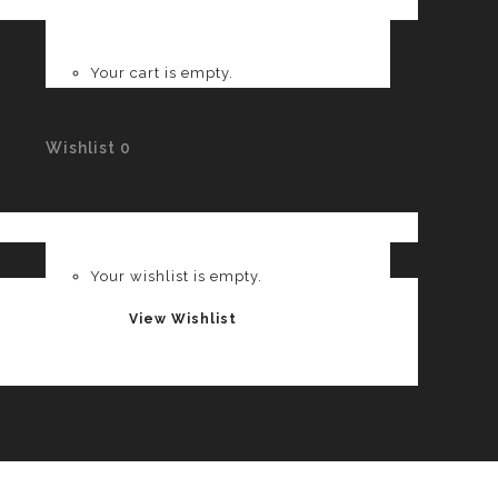
Your cart is empty.
Wishlist
0
Your wishlist is empty.
View Wishlist