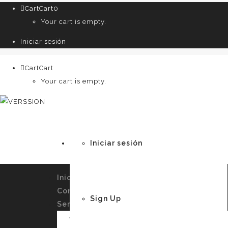
Cart
Cart
0
Your cart is empty.
Iniciar sesión
Cart
Cart
0
Your cart is empty.
Iniciar sesión
Inicio
Conócenos
Sign Up
Servicios
Imagen Personal y Autoconocimiento