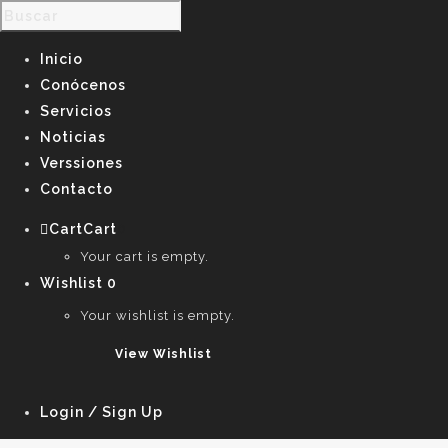
Inicio
Conócenos
Servicios
Noticias
Verssiones
Contacto
Cart
Cart
0
Your cart is empty.
Wishlist
0
Your wishlist is empty.
View Wishlist
Login / Sign Up