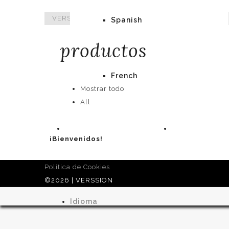
VERSSION
>
Portfolio
>
Spanish
productos
French
Mostrar todo
All
¡Bienvenidos!
Política de Cookies
©2026 | VERSSION
Idioma