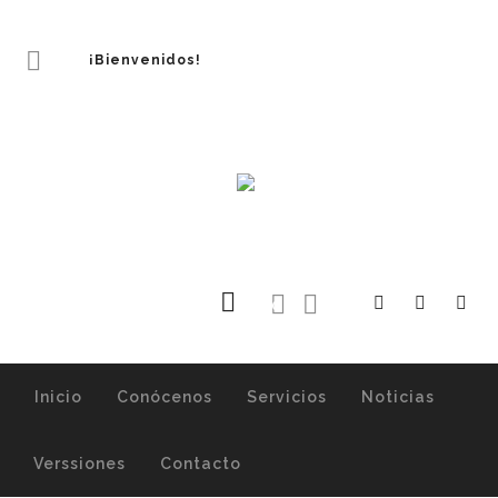
¡Bienvenidos!
0
Inicio
Conócenos
Servicios
Noticias
Verssiones
Contacto