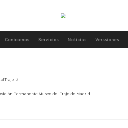
Conócenos
Servicios
Noticias
Verssiones
osición Permanente Museo del Traje de Madrid