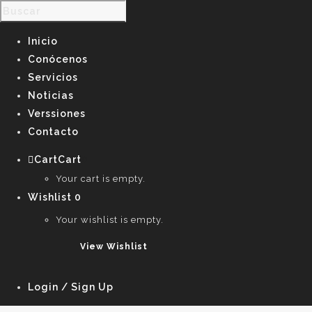
Inicio
Conócenos
Servicios
Noticias
Verssiones
Contacto
Cart
Cart
0
Your cart is empty.
Wishlist
0
Your wishlist is empty.
View Wishlist
Login / Sign Up