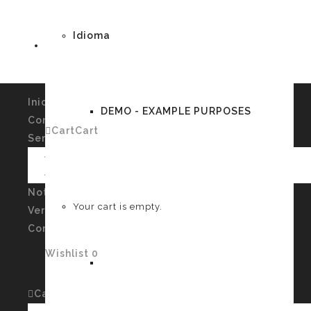
Idioma
Inicio
DEMO - EXAMPLE PURPOSES
Conócenos
Cart
Cart
0
Servicios
Imagen Personal y Autoconocimiento
Talleres
German
Noticias
Your cart is empty.
Verssiones
Contacto
Wishlist
0
English
Cart
Cart
0