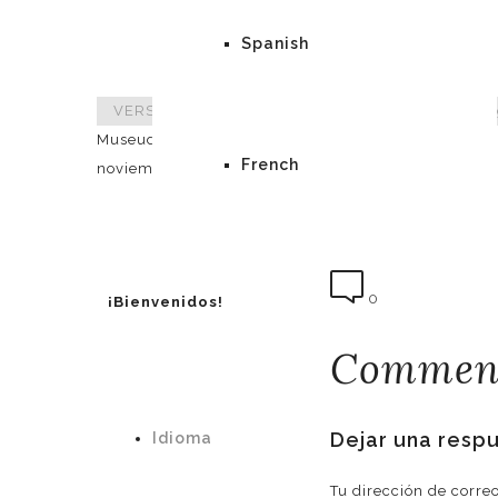
Spanish
VERSSION
>
Noticias
>
Distinción. Un siglo de fot
MuseudelDisseny_4
French
noviembre 26, 2015
VERSSION
0
¡Bienvenidos!
Comment
Dejar una resp
Idioma
Tu dirección de corre