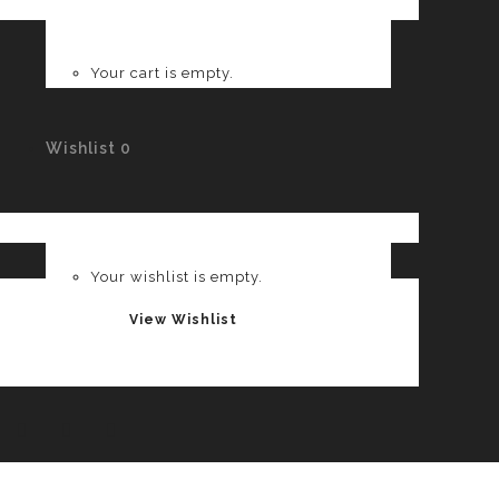
Your cart is empty.
Wishlist
0
Your wishlist is empty.
View Wishlist