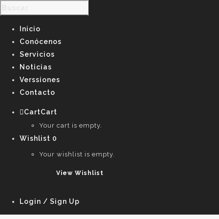
Inicio
Conócenos
Servicios
Noticias
Verssiones
Contacto
Cart
Cart
0
Your cart is empty.
Wishlist
0
Your wishlist is empty.
View Wishlist
Login / Sign Up