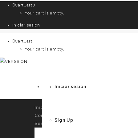
Cart
Cart
0
Your cart is empty.
Iniciar sesión
Cart
Cart
0
Your cart is empty.
Iniciar sesión
Inicio
Conócenos
Sign Up
Servicios
Imagen Personal y Autoconocimiento