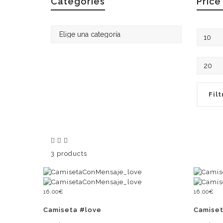
Categories
Price 
Precio
mínimo
Precio
máximo
Filt
3 products
16.00
€
16.00
€
Camiseta #love
Camiset