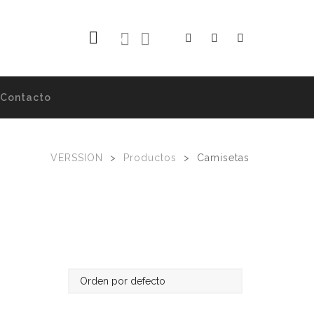
0
Contacto
VERSSION
>
Productos
>
Camisetas