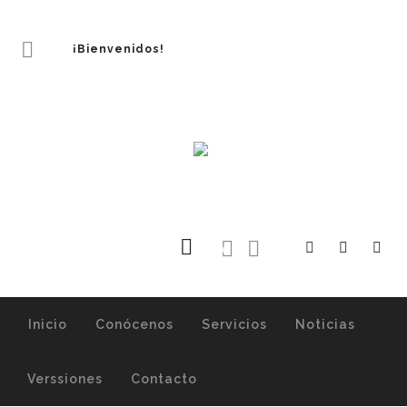
¡Bienvenidos!
0
Inicio
Conócenos
Servicios
Noticias
Verssiones
Contacto