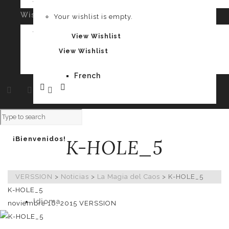
Your cart is empty.
Wishlist
0
Your wishlist is empty.
Spanish
Your wishlist is empty.
View Wishlist
View Wishlist
French
¡Bienvenidos!
K-HOLE_5
VERSSION
>
Noticias
>
La Magia del Caos
>
K-HOLE_5
K-HOLE_5
Idioma
noviembre 16, 2015
VERSSION