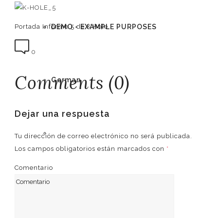
DEMO - EXAMPLE PURPOSES
Portada Informe 5 de K Hole
0
Comments (0)
German
Dejar una respuesta
English
Tu dirección de correo electrónico no será publicada.
Los campos obligatorios están marcados con
*
Comentario
Spanish