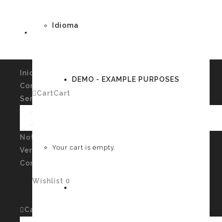
Idioma
Inicio
DEMO - EXAMPLE PURPOSES
Conócenos
Cart
Cart
0
Servicios
Imagen Personal y Autoconocimiento
Talleres
German
Noticias
Your cart is empty.
Verssiones
Contacto
Wishlist
0
English
Cart
Cart
0