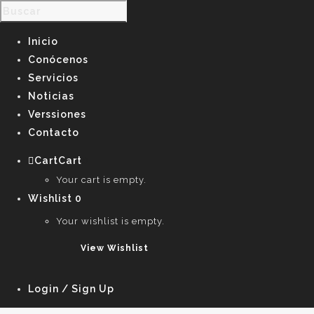
Inicio
Conócenos
Servicios
Noticias
Verssiones
Contacto
Cart
Cart
0
Your cart is empty.
Wishlist
0
Your wishlist is empty.
View Wishlist
Login / Sign Up