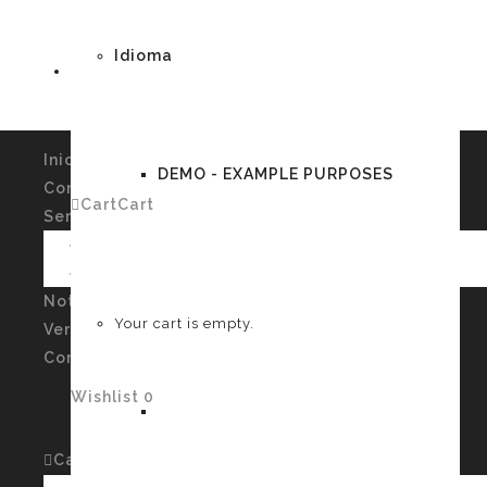
Idioma
Inicio
DEMO - EXAMPLE PURPOSES
Conócenos
Cart
Cart
0
Servicios
Imagen Personal y Autoconocimiento
Talleres
German
Noticias
Your cart is empty.
Verssiones
Contacto
Wishlist
0
English
Cart
Cart
0