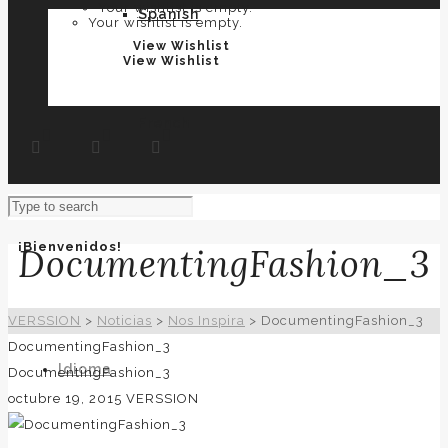
Your wishlist is empty.
Spanish
Your wishlist is empty.
View Wishlist
View Wishlist
French
¡Bienvenidos!
DocumentingFashion_3
VERSSION
>
Noticias
>
Nos Inspira
>
DocumentingFashion_3
DocumentingFashion_3
Idioma
DocumentingFashion_3
octubre 19, 2015
VERSSION