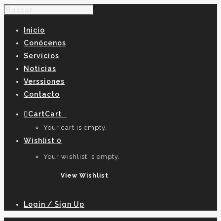
Inicio
Conócenos
Servicios
Noticias
Verssiones
Contacto
Cart
Cart
0
Your cart is empty.
Wishlist
0
Your wishlist is empty.
View Wishlist
Login / Sign Up