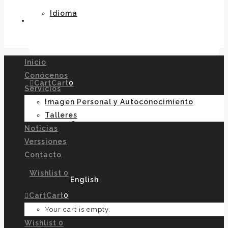
Idioma
Inicio
DEMO - EXAMPLE PURPOSES
Conócenos
Cart
Cart
0
Servicios
Imagen Personal y Autoconocimiento
Talleres
German
Noticias
Your cart is empty.
Verssiones
Contacto
Wishlist
0
English
Cart
Cart
0
Your cart is empty.
Wishlist
0