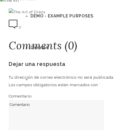
DEMO - EXAMPLE PURPOSES
0
Comments (0)
German
Dejar una respuesta
Tu dirección de correo electrónico no será publicada.
English
Los campos obligatorios están marcados con
*
Comentario
Spanish