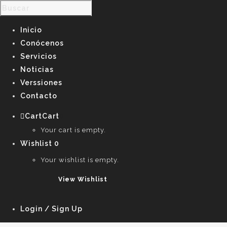
Inicio
Conócenos
Servicios
Noticias
Verssiones
Contacto
Cart
Cart
0
Your cart is empty.
Wishlist
0
Your wishlist is empty.
View Wishlist
Login / Sign Up