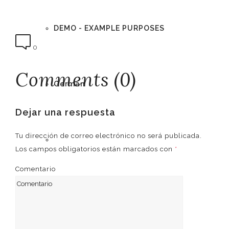
DEMO - EXAMPLE PURPOSES
0
Comments (0)
German
Dejar una respuesta
Tu dirección de correo electrónico no será publicada.
English
Los campos obligatorios están marcados con
*
Comentario
Spanish