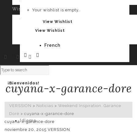
Your cart is empty.
Wishlist
0
Your wishlist is empty.
Spanish
Your wishlist is empty.
View Wishlist
View Wishlist
French
¡Bienvenidos!
cuyana-x-garance-dore
VERSSION
>
Noticias
>
Weekend Inspiration. Garance
Doré
>
cuyana-x-garance-dore
Idioma
cuyana-x-garance-dore
noviembre 20, 2015
VERSSION