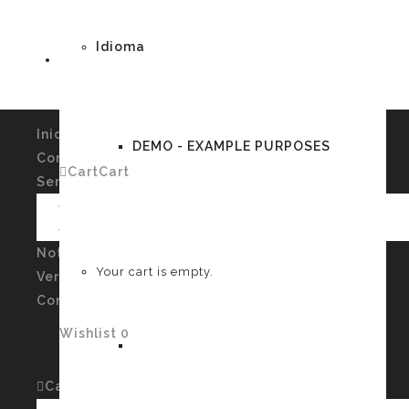
Idioma
Inicio
DEMO - EXAMPLE PURPOSES
Conócenos
Cart
Cart
0
Servicios
Imagen Personal y Autoconocimiento
Talleres
German
Noticias
Your cart is empty.
Verssiones
Contacto
Wishlist
0
English
Cart
Cart
0