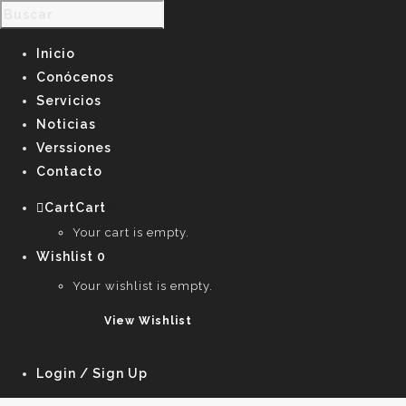
Inicio
Conócenos
Servicios
Noticias
Verssiones
Contacto
Cart
Cart
0
Your cart is empty.
Wishlist
0
Your wishlist is empty.
View Wishlist
Login / Sign Up