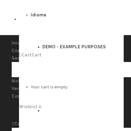
Idioma
Inicio
DEMO - EXAMPLE PURPOSES
Conócenos
Cart
Cart
0
Servicios
Imagen Personal y Autoconocimiento
Talleres
German
Noticias
Your cart is empty.
Verssiones
Contacto
Wishlist
0
English
Cart
Cart
0