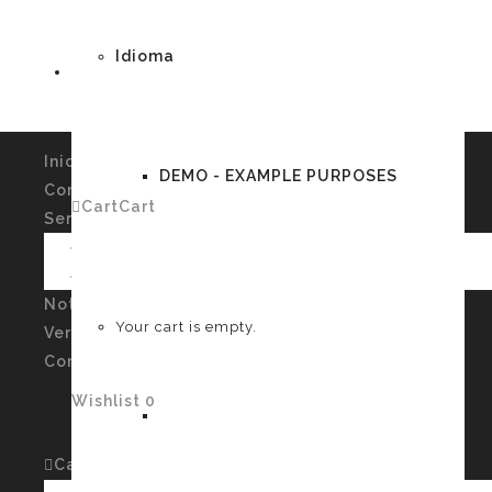
Idioma
Inicio
DEMO - EXAMPLE PURPOSES
Conócenos
Cart
Cart
0
Servicios
Imagen Personal y Autoconocimiento
Talleres
German
Noticias
Your cart is empty.
Verssiones
Contacto
Wishlist
0
English
Cart
Cart
0