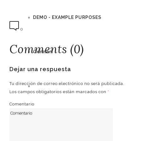
DEMO - EXAMPLE PURPOSES
0
Comments (0)
German
Dejar una respuesta
Tu dirección de correo electrónico no será publicada.
English
Los campos obligatorios están marcados con
*
Comentario
Spanish