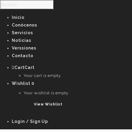
Inicio
Conócenos
Servicios
Noticias
Verssiones
Contacto
Cart
Cart
0
Your cart is empty.
Wishlist
0
Your wishlist is empty.
View Wishlist
Login / Sign Up