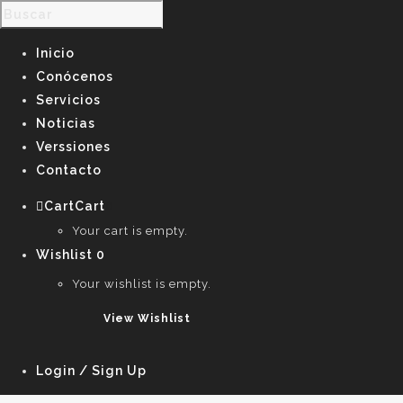
Inicio
Conócenos
Servicios
Noticias
Verssiones
Contacto
Cart
Cart
0
Your cart is empty.
Wishlist
0
Your wishlist is empty.
View Wishlist
Login / Sign Up