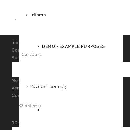
Idioma
Inicio
DEMO - EXAMPLE PURPOSES
Conócenos
Cart
Cart
0
Servicios
Imagen Personal y Autoconocimiento
Talleres
German
Noticias
Your cart is empty.
Verssiones
Contacto
Wishlist
0
English
Cart
Cart
0