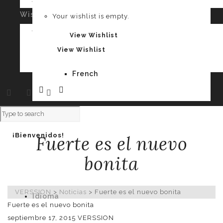
Your cart is empty.
Wishlist
0
Your wishlist is empty.
Spanish
Your wishlist is empty.
View Wishlist
View Wishlist
French
¡Bienvenidos!
Fuerte es el nuevo
bonita
VERSSION
>
Noticias
>
Fuerte es el nuevo bonita
Idioma
Fuerte es el nuevo bonita
septiembre 17, 2015
VERSSION