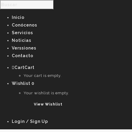
Inicio
Conócenos
Servicios
Noticias
Verssiones
Contacto
Cart
Cart
0
Your cart is empty.
Wishlist
0
Your wishlist is empty.
View Wishlist
Login / Sign Up