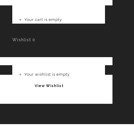
Your cart is empty.
Wishlist
0
Your wishlist is empty.
View Wishlist