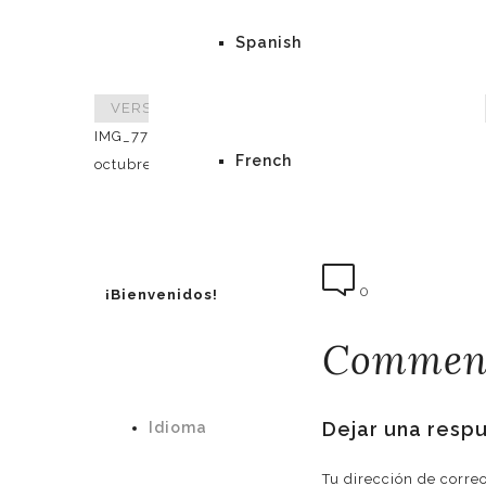
Spanish
VERSSION
>
Noticias
>
Like a Painting
>
IMG_7784
IMG_7784
French
octubre 5, 2015
VERSSION
0
¡Bienvenidos!
Comment
Dejar una resp
Idioma
Tu dirección de corre