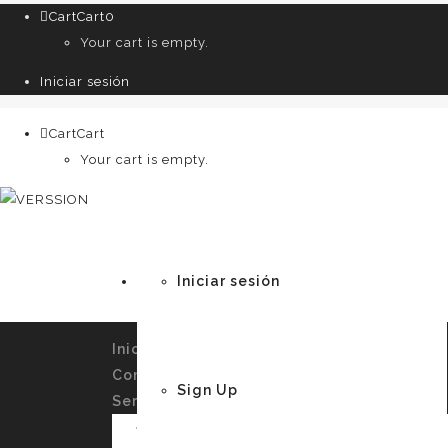
Cart
Cart
0
Your cart is empty.
Iniciar sesión
Cart
Cart
0
Your cart is empty.
Iniciar sesión
Inicio
Conócenos
Sign Up
Servicios
Imagen Personal y Autoconocimiento