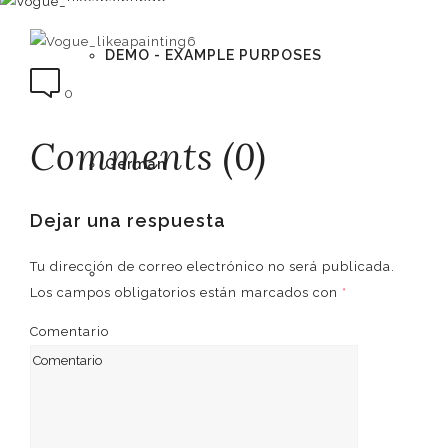
DEMO - EXAMPLE PURPOSES
0
Comments (0)
German
Dejar una respuesta
Tu dirección de correo electrónico no será publicada.
English
Los campos obligatorios están marcados con
*
Comentario
Spanish