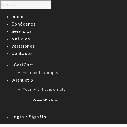
Inicio
Conócenos
Servicios
Noticias
Verssiones
Contacto
Cart
Cart
0
Your cart is empty.
Wishlist
0
Your wishlist is empty.
View Wishlist
Login / Sign Up