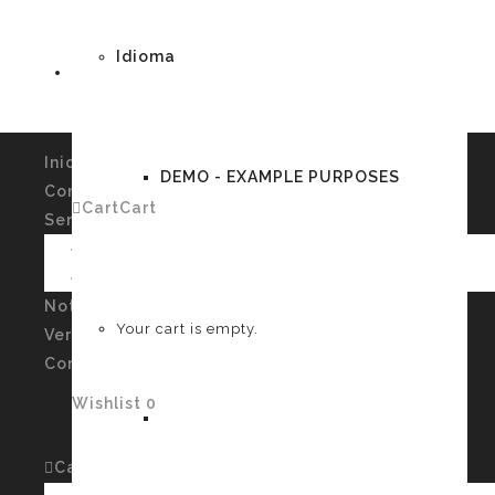
Idioma
Inicio
DEMO - EXAMPLE PURPOSES
Conócenos
Cart
Cart
0
Servicios
Imagen Personal y Autoconocimiento
Talleres
German
Noticias
Your cart is empty.
Verssiones
Contacto
Wishlist
0
English
Cart
Cart
0