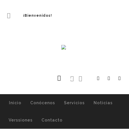
¡Bienvenidos!
0
Inicio
Conócenos
Servicios
Noticias
Verssiones
Contacto