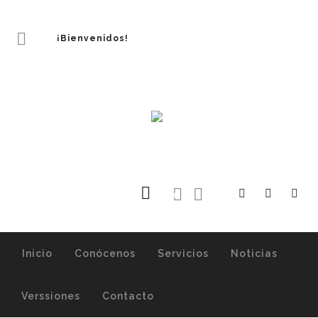
¡Bienvenidos!
0
Inicio
Conócenos
Servicios
Noticias
Verssiones
Contacto