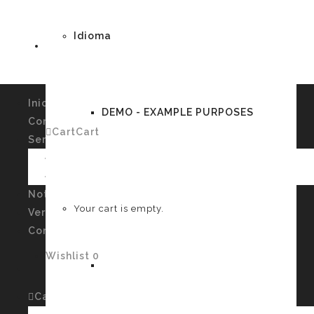
Idioma
Inicio
DEMO - EXAMPLE PURPOSES
Conócenos
Cart
Cart
0
Servicios
Imagen Personal y Autoconocimiento
Talleres
German
Noticias
Your cart is empty.
Verssiones
Contacto
Wishlist
0
English
Cart
Cart
0