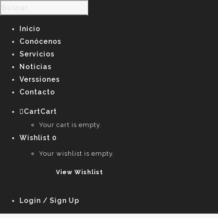
Inicio
Conócenos
Servicios
Noticias
Verssiones
Contacto
Cart
Cart
0
Your cart is empty.
Wishlist
0
Your wishlist is empty.
View Wishlist
Login / Sign Up