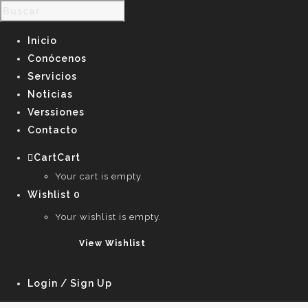
Inicio
Conócenos
Servicios
Noticias
Verssiones
Contacto
Cart
Cart
0
Your cart is empty.
Wishlist
0
Your wishlist is empty.
View Wishlist
Login / Sign Up