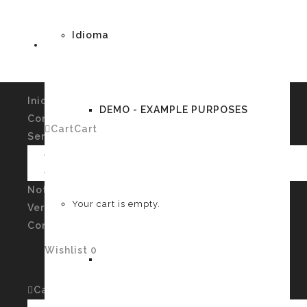
Idioma
Inicio
DEMO - EXAMPLE PURPOSES
Conócenos
Cart
Cart
0
Servicios
Imagen Personal y Autoconocimiento
Talleres
German
Noticias
Your cart is empty.
Verssiones
Contacto
Wishlist
0
English
Cart
Cart
0