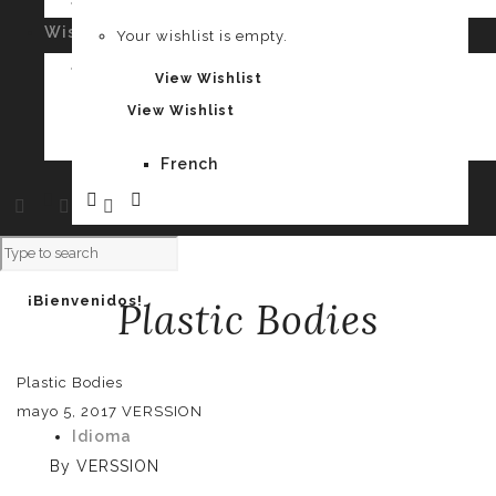
Your cart is empty.
Wishlist
0
Your wishlist is empty.
Spanish
Your wishlist is empty.
View Wishlist
View Wishlist
French
¡Bienvenidos!
Plastic Bodies
Plastic Bodies
mayo 5, 2017
VERSSION
Idioma
By
VERSSION