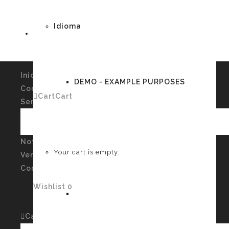
Idioma
Inicio
DEMO - EXAMPLE PURPOSES
Conócenos
Cart
Cart
0
Servicios
Imagen Personal y Autoconocimiento
Talleres
German
Noticias
Your cart is empty.
Verssiones
Contacto
Wishlist
0
English
Cart
Cart
0