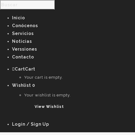
Inicio
Conócenos
Servicios
Noticias
Verssiones
Contacto
Cart
Cart
0
Your cart is empty.
Wishlist
0
Your wishlist is empty.
View Wishlist
Login / Sign Up