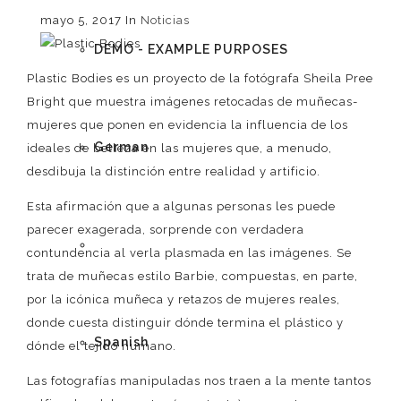
mayo 5, 2017
In
Noticias
DEMO - EXAMPLE PURPOSES
Plastic Bodies es un proyecto de la fotógrafa Sheila Pree
Bright que muestra imágenes retocadas de muñecas-
mujeres que ponen en evidencia la influencia de los
German
ideales de belleza en las mujeres que, a menudo,
desdibuja la distinción entre realidad y artificio.
Esta afirmación que a algunas personas les puede
parecer exagerada, sorprende con verdadera
English
contundencia al verla plasmada en las imágenes. Se
trata de muñecas estilo Barbie, compuestas, en parte,
por la icónica muñeca y retazos de mujeres reales,
donde cuesta distinguir dónde termina el plástico y
Spanish
dónde el tejido humano.
Las fotografías manipuladas nos traen a la mente tantos