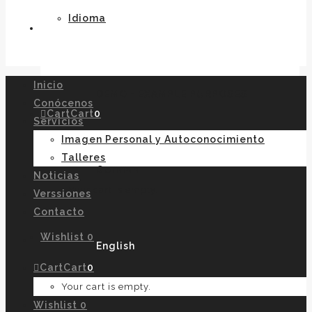
Idioma
Inicio
DEMO - EXAMPLE PURPOSES
Conócenos
Cart
Cart
0
Servicios
Imagen Personal y Autoconocimiento
Talleres
German
Noticias
Your cart is empty.
Verssiones
Contacto
Wishlist
0
English
Cart
Cart
0
Your cart is empty.
Wishlist
0