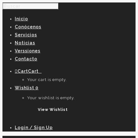
Inicio
Conócenos
Servicios
Noticias
Verssiones
Contacto
Cart
Cart
0
Your cart is empty.
Wishlist
0
Your wishlist is empty.
View Wishlist
Login / Sign Up