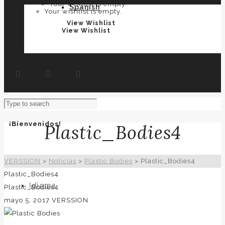
Your wishlist is empty.
Spanish
Your wishlist is empty.
View Wishlist
View Wishlist
French
¡Bienvenidos!
Plastic_Bodies4
VERSSION
>
Noticias
>
Plastic Bodies
>
Plastic_Bodies4
Plastic_Bodies4
Idioma
Plastic_Bodies4
mayo 5, 2017
VERSSION