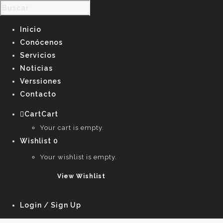
Inicio
Conócenos
Servicios
Noticias
Verssiones
Contacto
Cart
Cart
0
Your cart is empty.
Wishlist
0
Your wishlist is empty.
View Wishlist
Login / Sign Up