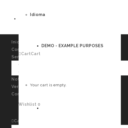
Idioma
Inicio
DEMO - EXAMPLE PURPOSES
Conócenos
Cart
Cart
0
Servicios
Imagen Personal y Autoconocimiento
Talleres
German
Noticias
Your cart is empty.
Verssiones
Contacto
Wishlist
0
English
Cart
Cart
0