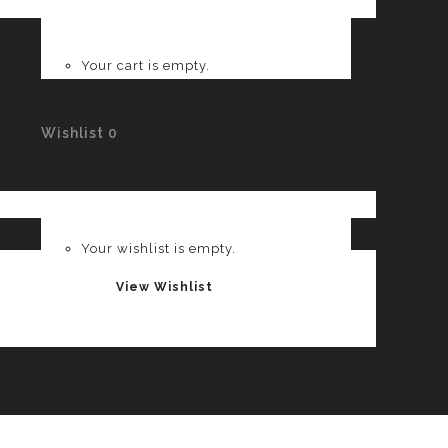
Your cart is empty.
Wishlist
0
Your wishlist is empty.
View Wishlist