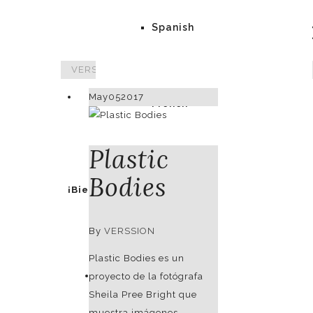
Publicaci
Spanish
VERSSION
>
Plastic Bodies
May
05
2017
French
Plastic
Bodies
¡Bienvenidos!
By
VERSSION
Plastic Bodies es un
Idioma
proyecto de la fotógrafa
Sheila Pree Bright que
muestra imágenes