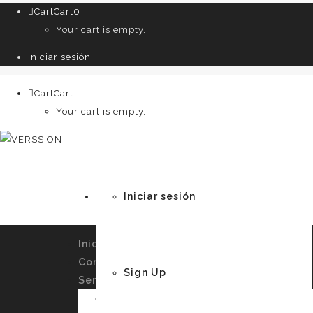
Cart
Cart
0
Your cart is empty.
Iniciar sesión
Cart
Cart
0
Your cart is empty.
Iniciar sesión
Inicio
Conócenos
Sign Up
Servicios
Imagen Personal y Autoconocimiento