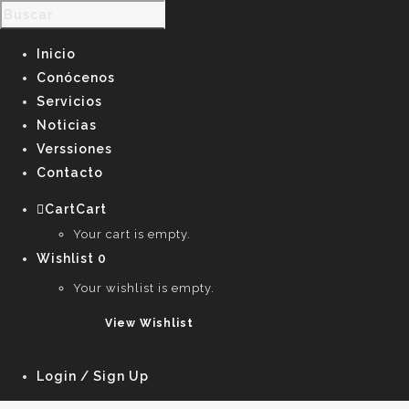
Inicio
Conócenos
Servicios
Noticias
Verssiones
Contacto
Cart
Cart
0
Your cart is empty.
Wishlist
0
Your wishlist is empty.
View Wishlist
Login / Sign Up