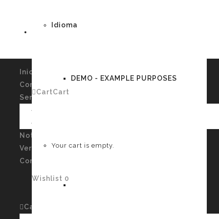
Idioma
Inicio
DEMO - EXAMPLE PURPOSES
Conócenos
Cart
Cart
0
Servicios
Imagen Personal y Autoconocimiento
Talleres
German
Noticias
Your cart is empty.
Verssiones
Contacto
Wishlist
0
English
Cart
Cart
0