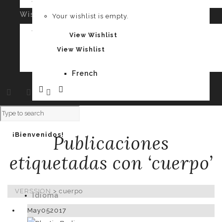
Your cart is empty.
Wishlist
0
Your wishlist is empty.
Spanish
Your wishlist is empty.
View Wishlist
View Wishlist
French
¡Bienvenidos!
Publicaciones
etiquetadas con ‘cuerpo’
VERSSION
>
cuerpo
Idioma
May
05
2017