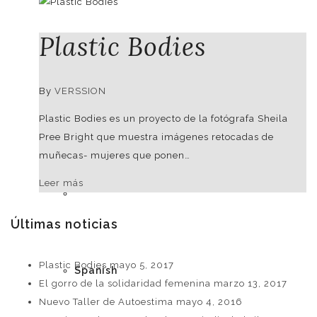
Plastic Bodies
DEMO - EXAMPLE PURPOSES
By
VERSSION
German
Plastic Bodies es un proyecto de la fotógrafa Sheila
Pree Bright que muestra imágenes retocadas de
muñecas- mujeres que ponen…
Leer más
English
Últimas noticias
Plastic Bodies
mayo 5, 2017
Spanish
El gorro de la solidaridad femenina
marzo 13, 2017
Nuevo Taller de Autoestima
mayo 4, 2016