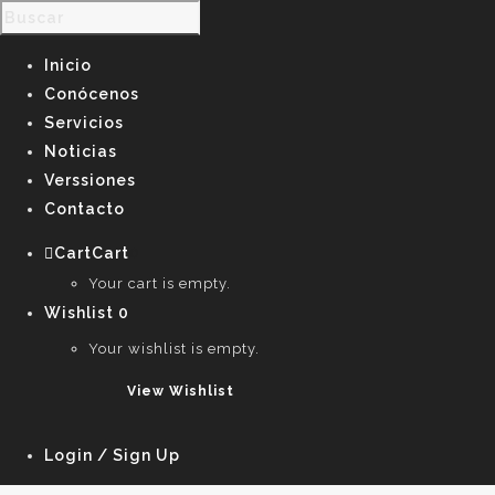
Inicio
Conócenos
Servicios
Noticias
Verssiones
Contacto
Cart
Cart
0
Your cart is empty.
Wishlist
0
Your wishlist is empty.
View Wishlist
Login / Sign Up