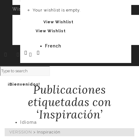
Your cart is empty.
Wishlist
0
Your wishlist is empty.
Spanish
Your wishlist is empty.
View Wishlist
View Wishlist
French
¡Bienvenidos!
Publicaciones
etiquetadas con
‘Inspiración’
Idioma
VERSSION
>
Inspiración