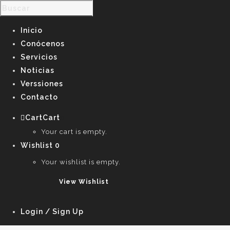
Inicio
Conócenos
Servicios
Noticias
Verssiones
Contacto
Cart
Cart
0
Your cart is empty.
Wishlist
0
Your wishlist is empty.
View Wishlist
Login / Sign Up