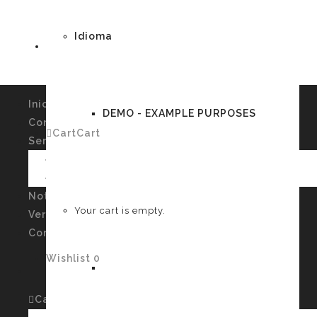
Idioma
Inicio
DEMO - EXAMPLE PURPOSES
Conócenos
Cart
Cart
0
Servicios
Imagen Personal y Autoconocimiento
Talleres
German
Noticias
Your cart is empty.
Verssiones
Contacto
Wishlist
0
English
Cart
Cart
0