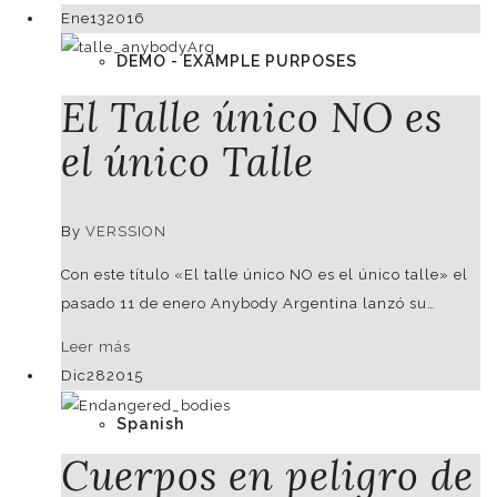
Ene
13
2016
DEMO - EXAMPLE PURPOSES
El Talle único NO es
el único Talle
German
By
VERSSION
Con este título «El talle único NO es el único talle» el
English
pasado 11 de enero Anybody Argentina lanzó su…
Leer más
Dic
28
2015
Spanish
Cuerpos en peligro de