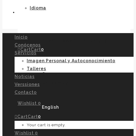
Idioma
Inicio
DEMO - EXAMPLE PURPOSES
Conócenos
Cart
Cart
0
Servicios
Imagen Personal y Autoconocimiento
Talleres
German
Noticias
Your cart is empty.
Verssiones
Contacto
Wishlist
0
English
Cart
Cart
0
Your cart is empty.
Wishlist
0