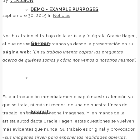
By
VERSSION
DEMO - EXAMPLE PURPOSES
septiembre 30, 2015
In
Noticias
Nos ha atraído el trabajo de la artista y fotógrafa Gracie Hagen,
German
al que nos sentimos cercanos ya desde la presentación en su
página web
:
“En su trabajo intenta captar las preguntas
acerca de quiénes somos y cómo nos vemos a nosotros mismos”.
English
Esta introducción inmediatamente captó nuestra atención ya
que se trata, ni más ni menos, de una de nuestra líneas de
Spanish
trabajo, en este caso, hecha imágenes. Y, en manos de la
artista autodidacta Gracie Hagen, estas cuestiones se vuelven
más evidentes que nunca. Su trabajo es original y provocador,
«sus imágenes sirven para exponer las realidades abiertas,