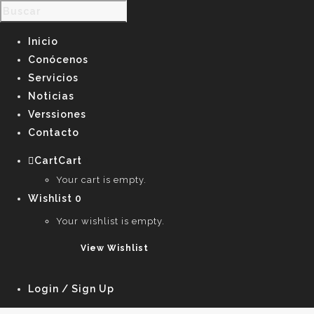
Inicio
Conócenos
Servicios
Noticias
Verssiones
Contacto
Cart
Cart
0
Your cart is empty.
Wishlist
0
Your wishlist is empty.
View Wishlist
Login / Sign Up