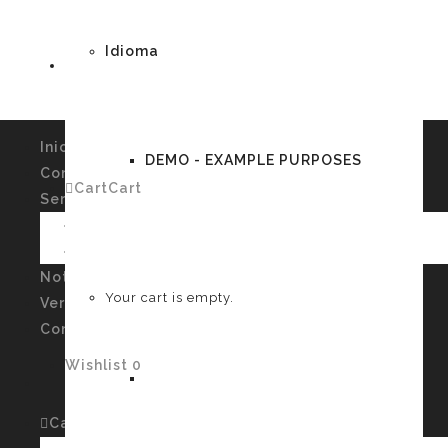
Idioma
Inicio
DEMO - EXAMPLE PURPOSES
Conócenos
Cart
Cart
0
Servicios
Imagen Personal y Autoconocimiento
Talleres
German
Noticias
Your cart is empty.
Verssiones
Contacto
Wishlist
0
English
Cart
Cart
0