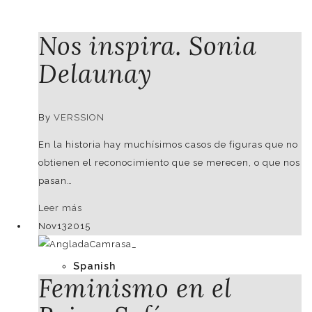
Nos inspira. Sonia
DEMO - EXAMPLE PURPOSES
Delaunay
German
By
VERSSION
En la historia hay muchísimos casos de figuras que no
obtienen el reconocimiento que se merecen, o que nos
pasan…
English
Leer más
Nov
13
2015
Spanish
Feminismo en el