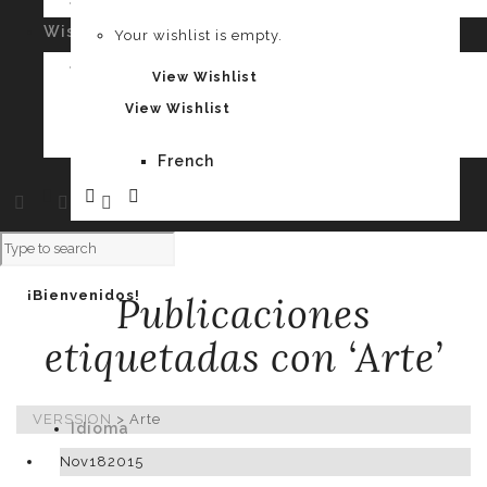
Your cart is empty.
Wishlist
0
Your wishlist is empty.
Spanish
Your wishlist is empty.
View Wishlist
View Wishlist
French
¡Bienvenidos!
Publicaciones
etiquetadas con ‘Arte’
VERSSION
>
Arte
Idioma
Nov
18
2015