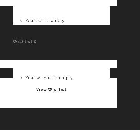
Your cart is empty.
Wishlist
0
Your wishlist is empty.
View Wishlist