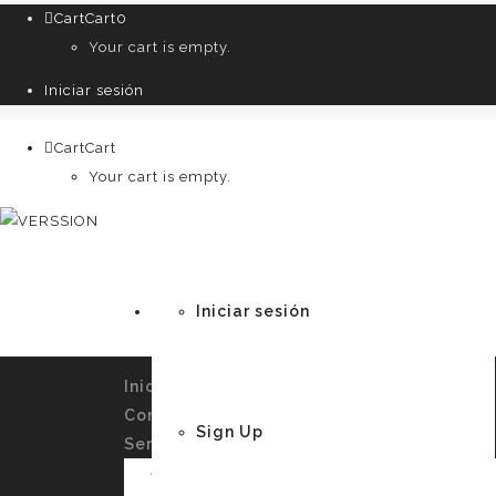
Cart
Cart
0
Your cart is empty.
Iniciar sesión
Cart
Cart
0
Your cart is empty.
Iniciar sesión
Inicio
Conócenos
Sign Up
Servicios
Imagen Personal y Autoconocimiento