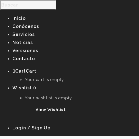
Inicio
Conócenos
Servicios
Noticias
Verssiones
Contacto
Cart
Cart
0
Your cart is empty.
Wishlist
0
Your wishlist is empty.
View Wishlist
Login / Sign Up