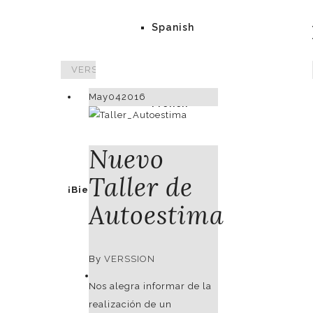
Publi
Spanish
VERSSION
>
Taller
May
04
2016
French
Nuevo
Taller de
¡Bienvenidos!
Autoestima
By
VERSSION
Idioma
Nos alegra informar de la
realización de un