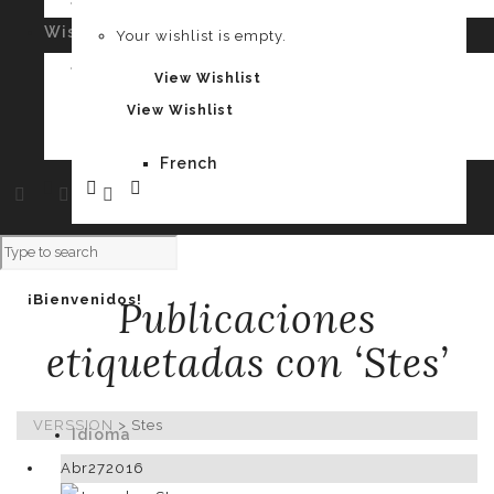
Your cart is empty.
Wishlist
0
Your wishlist is empty.
Spanish
Your wishlist is empty.
View Wishlist
View Wishlist
French
¡Bienvenidos!
Publicaciones
etiquetadas con ‘Stes’
VERSSION
>
Stes
Idioma
Abr
27
2016