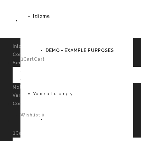
Idioma
Inicio
DEMO - EXAMPLE PURPOSES
Conócenos
Cart
Cart
0
Servicios
Imagen Personal y Autoconocimiento
Talleres
German
Noticias
Your cart is empty.
Verssiones
Contacto
Wishlist
0
English
Cart
Cart
0