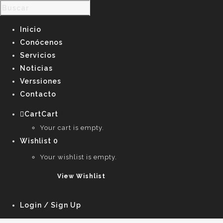
Inicio
Conócenos
Servicios
Noticias
Verssiones
Contacto
Cart
Cart
0
Your cart is empty.
Wishlist
0
Your wishlist is empty.
View Wishlist
Login / Sign Up