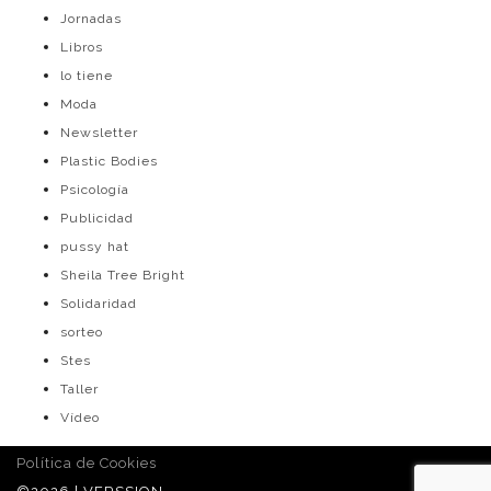
Jornadas
Libros
lo tiene
Moda
Newsletter
Plastic Bodies
Psicología
Publicidad
pussy hat
Sheila Tree Bright
Solidaridad
sorteo
Stes
Taller
Vídeo
Política de Cookies